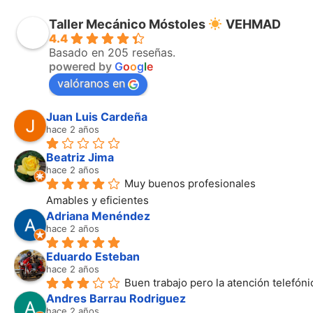
Taller Mecánico Móstoles
VEHMAD
4.4
Basado en 205 reseñas.
powered by
G
o
o
g
l
e
valóranos en
Juan Luis Cardeña
hace 2 años
Beatriz Jima
hace 2 años
Muy buenos profesionales
Amables y eficientes
Adriana Menéndez
hace 2 años
Eduardo Esteban
hace 2 años
Buen trabajo pero la atención telefón
Andres Barrau Rodriguez
hace 2 años