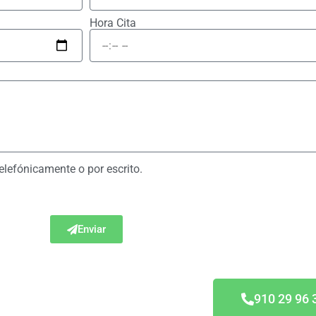
Hora Cita
telefónicamente o por escrito.
Enviar
doras
910 29 96 