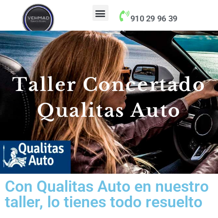
contenido
910 29 96 39
Taller Concertado Aseguradoras
Taller Concertado
Qualitas Auto
Con Qualitas Auto en nuestro
taller, lo tienes todo resuelto